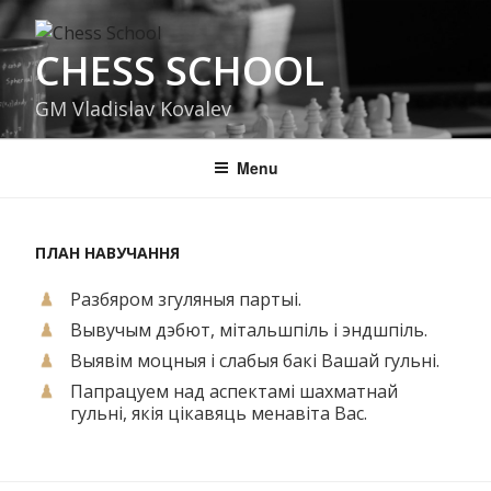
Skip
to
CHESS SCHOOL
content
GM Vladislav Kovalev
Menu
ПЛАН НАВУЧАННЯ
Разбяром згуляныя партыі.
Вывучым дэбют, мітальшпіль і эндшпіль.
Выявім моцныя і слабыя бакі Вашай гульні.
Папрацуем над аспектамі шахматнай
гульні, якія цікавяць менавіта Вас.