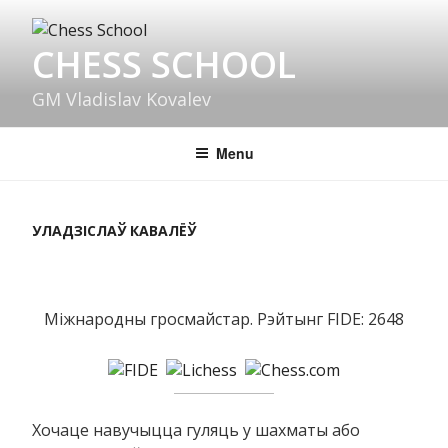
Skip
to
CHESS SCHOOL
content
GM Vladislav Kovalev
Menu
УЛАДЗІСЛАЎ КАВАЛЁЎ
Міжнародны гросмайстар. Рэйтынг FIDE: 2648
Хочаце навучыцца гуляць у шахматы або