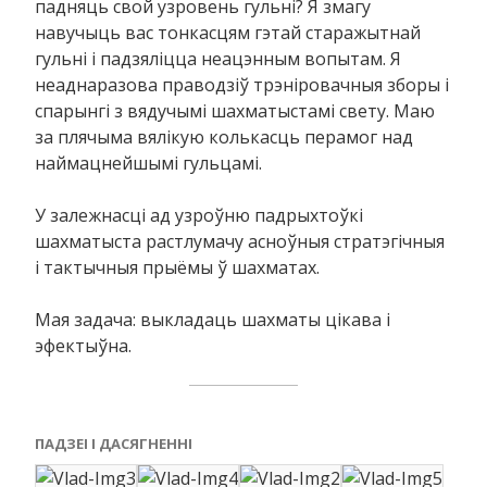
падняць свой узровень гульні? Я змагу
навучыць вас тонкасцям гэтай старажытнай
гульні і падзяліцца неацэнным вопытам. Я
неаднаразова праводзіў трэніровачныя зборы і
спарынгі з вядучымі шахматыстамі свету. Маю
за плячыма вялікую колькасць перамог над
наймацнейшымі гульцамі.
У залежнасці ад узроўню падрыхтоўкі
шахматыста растлумачу асноўныя стратэгічныя
і тактычныя прыёмы ў шахматах.
Мая задача: выкладаць шахматы цікава і
эфектыўна.
ПАДЗЕІ І ДАСЯГНЕННІ